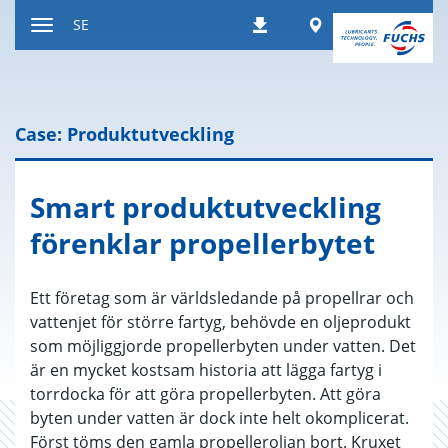
Hoppa
Worldwide
SE
Nedladdningar
till
Växla
innehållet
navigeringsläge
Case: Produktutveckling
Smart pro­dukt­ut­veck­ling
för­enklar pro­pel­ler­by­tet
Ett företag som är världsledande på propellrar och
vattenjet för större fartyg, behövde en oljeprodukt
som möjliggjorde propellerbyten under vatten. Det
är en mycket kostsam historia att lägga fartyg i
torrdocka för att göra propellerbyten. Att göra
byten under vatten är dock inte helt okomplicerat.
Först töms den gamla propelleroljan bort. Kruxet