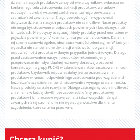
działania naszych produktów zależy od wielu czynników, zwłaszcza od
konkretnego celu zastosowania, aplikacji produktów, warunków
roboczych, obróbki wstępnej części, ewentualnego powstawania
zabrudzeń od zewnątrz itp. Z tego powodu ogólne wypowiedzi
dotyczące działania naszych produktów nie są możliwe. Nasze produkty
nie mogą być stosowane w pojazdach powietrznych / kosmicznych lub
ich częściach. Nie dotyczy to sytuacji, kiedy produkty przed montażem w
pojeździe powietrznym / kosmicznym są ponownie usuwane. Dane na
tej stronie stanowią ogólne, niewiążące wartości orientacyjne. W żadnym
wypadku nie stanowią one deklaracji właściwości lub gwarancji
odpowiedniości produktu w danym przypadku jednostkowym. Dlatego
przed zastosowaniem naszych produktów rekomendujemy
przeprowadzenie indywidualnej rozmowy doradczej z osobami
kontaktowymi z grupy FUCHS w zakresie warunków zastosowania i cech
produktów. Użytkownik odpowiedzialny jest za przetestowanie
produktów w ramach odpowiedniego zastosowania pod względem ich
bezpieczeństwa działania i za ich stosowanie z wymaganą starannością.
Nasze produkty są stale rozwijane. Dlatego zastrzegamy sobie możliwość
zmieniania w każdej chwili i bez zapowiedzi oferty produktowej,
produktów i ich procesów wytwarzania, a także wszystkich danych
zawartych na tej stronie, o ile nie występują właściwe dla klienta
uzgodnienia, które są temu przeciwne.
Chcesz kupić?