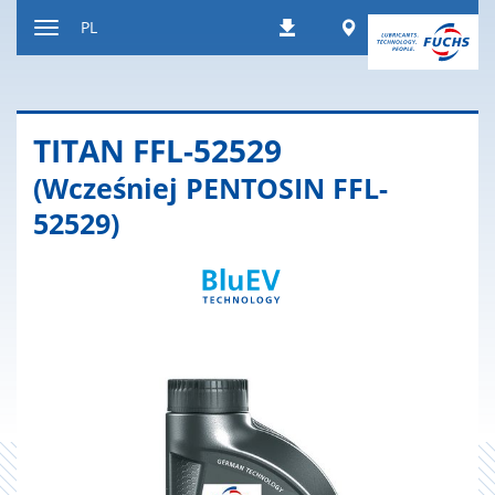
Do
Worldwide
PL
Pobierania
treści
Wyświetl
lub
ukryj
nawigację
TITAN FFL-52529
(Wcześniej PENTOSIN FFL-
52529)