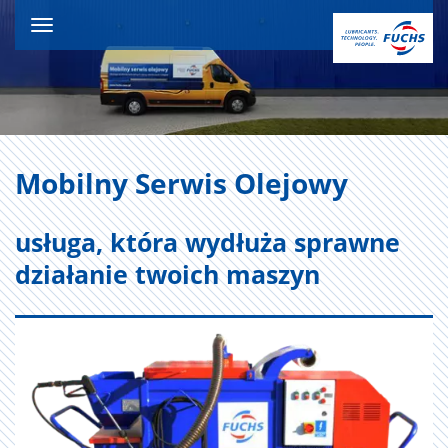
Do
treści
Wyświetl
lub
ukryj
nawigację
Mo­bil­ny Ser­wis Ole­jo­wy
usługa, która wydłuża sprawne
działanie twoich maszyn