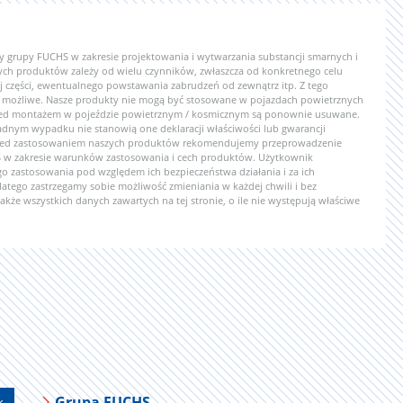
y grupy FUCHS w zakresie projektowania i wytwarzania substancji smarnych i
ych produktów zależy od wielu czynników, zwłaszcza od konkretnego celu
 części, ewentualnego powstawania zabrudzeń od zewnątrz itp. Z tego
 możliwe. Nasze produkty nie mogą być stosowane w pojazdach powietrznych
y przed montażem w pojeździe powietrznym / kosmicznym są ponownie usuwane.
żadnym wypadku nie stanowią one deklaracji właściwości lub gwarancji
zed zastosowaniem naszych produktów rekomendujemy przeprowadzenie
 w zakresie warunków zastosowania i cech produktów. Użytkownik
 zastosowania pod względem ich bezpieczeństwa działania i za ich
atego zastrzegamy sobie możliwość zmieniania w każdej chwili i bez
kże wszystkich danych zawartych na tej stronie, o ile nie występują właściwe
Grupa FUCHS