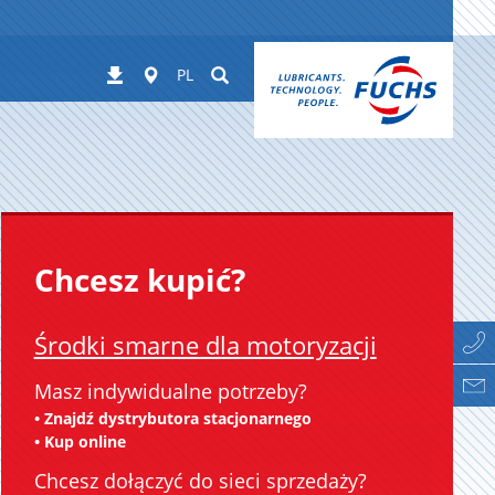
Worldwide
Suchen
Pobierania
PL
Chcesz kupić?
Środki smarne dla motoryzacji
Masz indywidualne potrzeby?
• Znajdź dystrybutora stacjonarnego
• Kup online
Chcesz dołączyć do sieci sprzedaży?