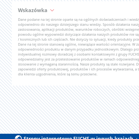
Wskazówka
Dane podane na tej stronie oparte są na ogólnych doświadczeniach i wiedz
odpowiednio do naszego dzisiejszego stanu wiedzy. Sposób działania nasz
zastosowania, aplikacji produktów, warunków roboczych, obróbki wstępnej
powodu ogólne wypowiedzi dotyczące działania naszych produktów nie są
/ kosmicznych lub ich częściach. Nie dotyczy to sytuacji, kiedy produkt
Dane na tej stronie stanowią ogólne, niewiążące wartości orientacyjne. W 
odpowiedniości produktu w danym przypadku jednostkowym. Dlatego pr
indywidualnej rozmowy doradczej z osobami kontaktowymi z grupy FUCHS
odpowiedzialny jest za przetestowanie produktów w ramach odpowiedniego
stosowanie z wymaganą starannością. Nasze produkty są stale rozwijane. Dl
zapowiedzi oferty produktowej, produktów i ich procesów wytwarzania, a ta
dla klienta uzgodnienia, które są temu przeciwne.
Strony internetowe FUCHS w innych krajach