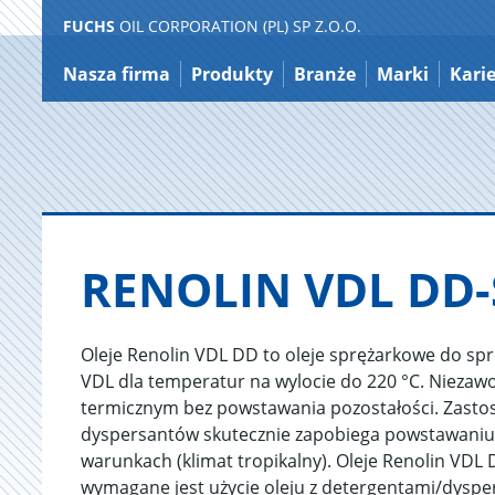
FUCHS
OIL CORPORATION (PL) SP Z.O.O.
Do
treści
Nasza firma
Produkty
Branże
Marki
Kari
RE­NO­LIN VDL DD
Oleje Renolin VDL DD to oleje sprężarkowe do sp
VDL dla temperatur na wylocie do 220 °C. Nieza
termicznym bez powstawania pozostałości. Zasto
dyspersantów skutecznie zapobiega powstawaniu
warunkach (klimat tropikalny). Oleje Renolin VD
wymagane jest użycie oleju z detergentami/dysper