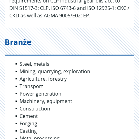
requirements on CLP industrial gear oils acc. to
DIN 51517-3: CLP, ISO 6743-6 and ISO 12925-1: CKC /
CKD as well as AGMA 9005/E02: EP.
Branże
Steel, metals
Mining, quarrying, exploration
Agriculture, forestry
Transport
Power generation
Machinery, equipment
Construction
Cement
Forging
Casting
Metal processing