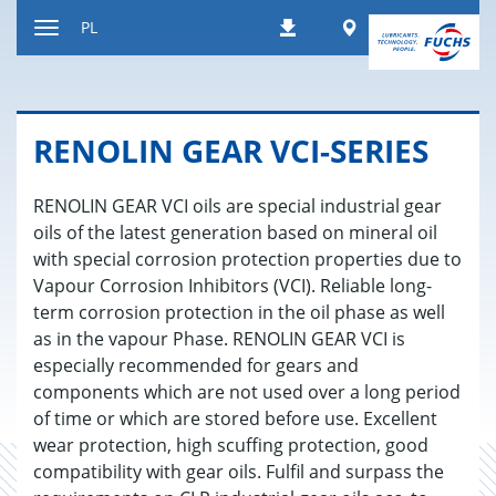
Do
Worldwide
PL
Pobierania
treści
Wyświetl
lub
ukryj
nawigację
RE­NO­LIN GEAR VCI-SE­RIES
RENOLIN GEAR VCI oils are special industrial gear
oils of the latest generation based on mineral oil
with special corrosion protection properties due to
Vapour Corrosion Inhibitors (VCI). Reliable long-
term corrosion protection in the oil phase as well
as in the vapour Phase. RENOLIN GEAR VCI is
especially recommended for gears and
components which are not used over a long period
of time or which are stored before use. Excellent
wear protection, high scuffing protection, good
compatibility with gear oils. Fulfil and surpass the