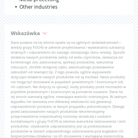
Other industries
Wskazówka
Dane podane na tej stronie oparte są na ogólnych doświadczeniach i
wiedzy grupy FUCHS w zakresie projektowania i wytwarzania substancji
smarnych i odpowiednio do naszego dzisiejszego stanu wiedzy. Sposób
działania naszych produktów zależy od wielu czynników, zwłaszcza od
konkretnego celu zastosowania, aplikacji produktów, warunków
roboczych, obróbki wstępnej części, ewentualnego powstawania
zabrudzeń od zewnątrz itp. Z tego powodu ogólne wypowiedzi
dotyczące działania naszych produktów nie są możliwe. Nasze produkty
nie mogą być stosowane w pojazdach powietrznych / kosmicznych lub
ich częściach. Nie dotyczy to sytuacji, kiedy produkty przed montażem w
pojeździe powietrznym / kosmicznym są ponownie usuwane. Dane na
tej stronie stanowią ogólne, niewiążące wartości orientacyjne. W żadnym
wypadku nie stanowią one deklaracji właściwości lub gwarancji
odpowiedniości produktu w danym przypadku jednostkowym. Dlatego
przed zastosowaniem naszych produktów rekomendujemy
przeprowadzenie indywidualnej rozmowy doradczej z osobami
kontaktowymi z grupy FUCHS w zakresie warunków zastosowania i cech
produktów. Użytkownik odpowiedzialny jest za przetestowanie
produktów w ramach odpowiedniego zastosowania pod względem ich
bezpieczeństwa działania i za ich stosowanie z wymaganą starannością.