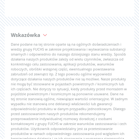
Wskazówka
Dane podane na tej stronie oparte są na ogólnych doświadczeniach i
wiedzy grupy FUCHS w zakresie projektowania i wytwarzania substancji
smarnych i odpowiednio do naszego dzisiejszego stanu wiedzy. Sposób
działania naszych produktów zależy od wielu czynników, zwłaszcza od
konkretnego celu zastosowania, aplikacji produktów, warunków
roboczych, obróbki wstępnej części, ewentualnego powstawania
zabrudzeń od zewnątrz itp. Z tego powodu ogólne wypowiedzi
dotyczące działania naszych produktów nie są możliwe. Nasze produkty
nie mogą być stosowane w pojazdach powietrznych / kosmicznych lub
ich częściach. Nie dotyczy to sytuacji, kiedy produkty przed montażem w
pojeździe powietrznym / kosmicznym są ponownie usuwane. Dane na
tej stronie stanowią ogólne, niewiążące wartości orientacyjne. W żadnym
wypadku nie stanowią one deklaracji właściwości lub gwarancji
odpowiedniości produktu w danym przypadku jednostkowym. Dlatego
przed zastosowaniem naszych produktów rekomendujemy
przeprowadzenie indywidualnej rozmowy doradczej z osobami
kontaktowymi z grupy FUCHS w zakresie warunków zastosowania i cech
produktów. Użytkownik odpowiedzialny jest za przetestowanie
produktów w ramach odpowiedniego zastosowania pod względem ich
bezpieczeństwa działania i za ich stosowanie z wymaganą starannością.