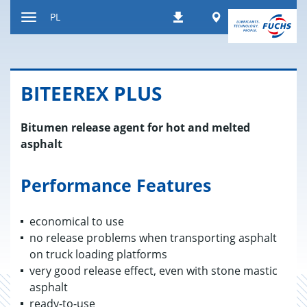
Do
Worldwide
PL
Pobierania
treści
Wyświetl
lub
ukryj
nawigację
BI­TE­EREX PLUS
Bitumen release agent for hot and melted
asphalt
Performance Features
economical to use
no release problems when transporting asphalt
on truck loading platforms
very good release effect, even with stone mastic
asphalt
ready-to-use