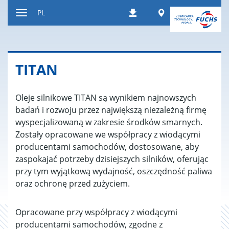
Do
Worldwide
PL
Pobierania
treści
Wyświetl
lub
ukryj
nawigację
TITAN
Oleje silnikowe TITAN są wynikiem najnowszych
badań i rozwoju przez największą niezależną firmę
wyspecjalizowaną w zakresie środków smarnych.
Zostały opracowane we współpracy z wiodącymi
producentami samochodów, dostosowane, aby
zaspokajać potrzeby dzisiejszych silników, oferując
przy tym wyjątkową wydajność, oszczędność paliwa
oraz ochronę przed zużyciem.
Opracowane przy współpracy z wiodącymi
producentami samochodów, zgodne z