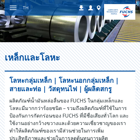
ไป
Login
Worldwide
TH
ดาวน์โหลด
ที่
สลับ
เนื้อหา
การนำ
ทาง
เหล็กและโลหะ
โลหะกลุ่มเหล็ก | โลหะนอกกลุ่มเหล็ก |
สายและท่อ | วัสดุทนไฟ | ผู้ผลิตสกรู
ผลิตภัณฑ์น้ำมันหล่อลื่นของ FUCHS ในกลุ่มเหล็กและ
โลหะมีมากกว่าร้อยชนิด – รวมถึงผลิตภัณฑ์ที่ใช้ในการ
ป้องกันการกัดกร่อนของ FUCHS ที่มีชื่อเสียงทั่วโลก และ
ใช้งานอย่างกว้างขวางและด้วยความเชี่ยวชาญของเรา
ทำให้ผลิตภัณฑ์ของเรามีส่วนช่วยในการเพิ่ม
ประสิทธิภาพและช่วยในการลดต้นทุนการผลิต