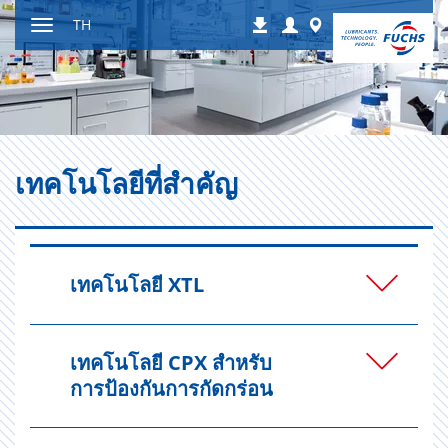
ไป
Login
Worldwide
TH
ดาวน์โหลด
ที่
สลับ
เนื้อหา
การนำ
ทาง
เทคโนโลยีที่สำคัญ
เทคโนโลยี XTL
เทคโนโลยี CPX สำหรับ
การป้องกันการกัดกร่อน