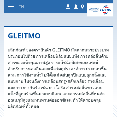
ไป
Login
Worldwide
TH
ดาวน์โหลด
ที่
สลับ
เนื้อหา
การนำ
ทาง
GLEITMO
ผลิตภัณฑ์ของตราสินค้า GLEITMO มีหลากหลายประเภท
ประกอบไปด้วย การเคลือบฟิล์มแบบแห้ง การหล่อลื่นด้วย
สารของแข็งคุณภาพสูง จาระบีชนิดพิเศษและเพสต์
สำหรับการหล่อลื่นและเพื่อวัตถุประสงค์การประกอบชิ้น
ส่วน การใช้งานทั่วไปมีตั้งแต่ ตลับลูกปืนแบบลูกกลิ้งและ
แบบกาบ ไปจนถึงการเคลือบสกรู/สลักเกลียว รางเลื่อน
และการยางกันรั่ว เช่น ยางโอริง สารหล่อลื่นขาวแบบ
แข็งที่ถูกสร้างขึ้นมาแบบพิเศษ และสารหล่อลื่นที่ทนต่อ
อุณหภูมิสูงและทนทานต่อออกซิเจน ทำให้ครอบคลุม
ผลิตภัณฑ์ทั้งหมด