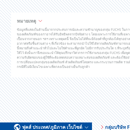
หมายเหตุ
ข้อมูลที่แสดงในด้านนี้มาจากประสบการณ์และความชำนาญของกลุ่ม FUCHS ในการพั
ของผลิตภัณฑ์ของเราอาจได้รับอิทธิพลจากปัจจัยต่าง ๆ โดยเฉพาะการใช้งานที่เฉพา
เปื้อนจากภายนอก ฯลฯ เพราะเหตุผลนี้ จึงเป็นไม่ได้ที่จะมีถ้อยคำที่ถูกต้องได้ทุกอ
อวกาศหรือชิ้นส่วนต่าง ๆ ที่เกี่ยวข้อง จะสามารถนำไปใช้ได้หากผลิตภัณฑ์สามารถเอา
นี้หมายถึงคำแนะนำทั่วไปและไม่ใช่คำแนะที่ผูกมัด ไม่มีการรับประกันใด ๆ ที่ระบุห
ให้ไว้ ดังนั้นเราจึงขอแนะนำให้คุณปรึกษาวิศวกรการใช้งานของกลุ่ม FUCHS เพื่
ความรับผิดชอบของผู้ใช้ที่จะต้องทดสอบความเหมาะสมของผลิตภัณฑ์ และต้องใช้อย่างระ
การเปลี่ยนแปลงกลุ่มของผลิตภัณฑ์ ตัวผลิตภัณฑ์โดยตรง และกระบวนการผลิต รวมถึ
กรณีที่ไม่มีเงื่อนไขเฉพาะที่ตกลงเป็นอย่างอื่นกับลูกค้า
ฟุคส์ ประเทศ/ภูมิภาค เว็บไซต์
กลุ่มบริษัท