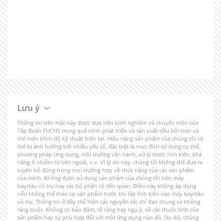
Lưu ý
Thông tin trên mặt này được dựa trên kinh nghiệm và chuyên môn của
Tập đoàn FUCHS trong quá trình phát triển và sản xuất dầu bôi trơn và
thể hiện trình độ kỹ thuật hiện tại. Hiệu năng sản phẩm của chúng tôi có
thể bị ảnh hưởng bởi nhiều yếu tố, đặc biệt là mục đích sử dụng cụ thể,
phương pháp ứng dụng, môi trường vận hành, xử lý trước linh kiện, khả
năng ô nhiễm từ bên ngoài, v.v. Vì lý do này, chúng tôi không thể đưa ra
tuyên bố đúng trong mọi trường hợp về chức năng của các sản phẩm
của mình. Không được sử dụng sản phẩm của chúng tôi trên máy
bay/tàu vũ trụ hay các bộ phận có liên quan. Điều này không áp dụng
nếu không thể tháo lại sản phẩm trước khi lắp linh kiện vào máy bay/tàu
vũ trụ. Thông tin ở đây thể hiện các nguyên tắc chỉ đạo chung và không
ràng buộc. Không có bảo đảm, rõ ràng hay ngụ ý, về các thuộc tính của
sản phẩm hay sự phù hợp đối với một ứng dụng nào đó. Do đó, chúng