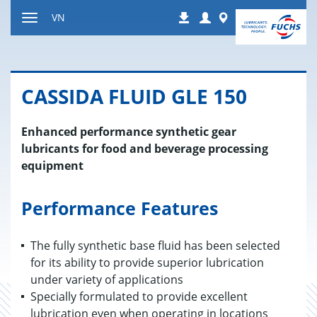
Nhảy
Login
Worldwide
VN
Tải
tới
Bật
xuống
nội
tắt
dung
điều
hướng
CASSIDA FLUID GLE 150
Enhanced performance synthetic gear
lubricants for food and beverage processing
equipment
Performance Features
The fully synthetic base fluid has been selected
for its ability to provide superior lubrication
under variety of applications
Specially formulated to provide excellent
lubrication even when operating in locations