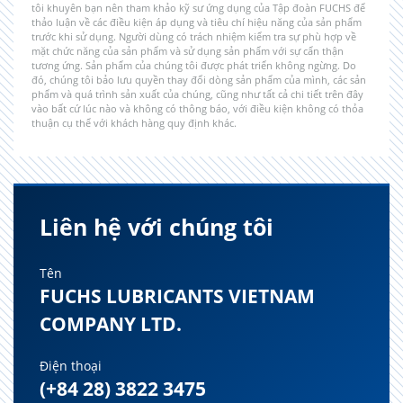
tôi khuyên bạn nên tham khảo kỹ sư ứng dụng của Tập đoàn FUCHS để
thảo luận về các điều kiện áp dụng và tiêu chí hiệu năng của sản phẩm
trước khi sử dụng. Người dùng có trách nhiệm kiểm tra sự phù hợp về
mặt chức năng của sản phẩm và sử dụng sản phẩm với sự cẩn thận
tương ứng. Sản phẩm của chúng tôi được phát triển không ngừng. Do
đó, chúng tôi bảo lưu quyền thay đổi dòng sản phẩm của mình, các sản
phẩm và quá trình sản xuất của chúng, cũng như tất cả chi tiết trên đây
vào bất cứ lúc nào và không có thông báo, với điều kiện không có thỏa
thuận cụ thể với khách hàng quy định khác.
Liên hệ với chúng tôi
Tên
FUCHS LUBRICANTS VIETNAM
COMPANY LTD.
Điện thoại
(+84 28) 3822 3475